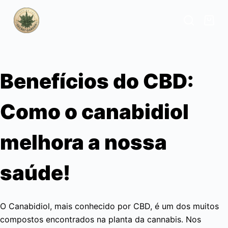
S
k
i
p
t
Benefícios do CBD:
o
c
Como o canabidiol
o
n
t
melhora a nossa
e
n
saúde!
t
O Canabidiol, mais conhecido por CBD, é um dos muitos
compostos encontrados na planta da cannabis. Nos